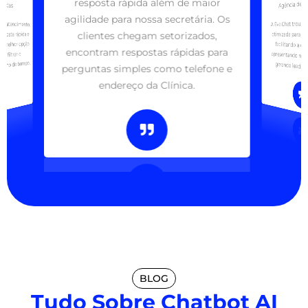
resposta rápida além de maior
Agência de 
Marcas
agilidade para nossa secretária. Os
o atendimento.
A Eva.Chat troux
facilitando a 
apresentando nos
clientes chegam setorizados,
posta rápida e
otimizada para no
 melhor opção
encontram respostas rápidas para
 a filtrar o
nho de tempo.
gerando leads q
perguntas simples como telefone e
endereço da Clínica.
BLOG
Tudo Sobre Chatbot AI