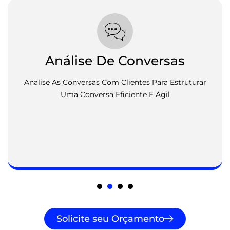
versas
Gerando Respo
s Para Estruturar
Após A Configuração Das Opções E 
 E Ágil
São Geradas De Forma Autom
Solicite seu Orçamento