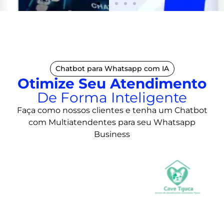
CONFIRA A MATÉRIA
Eva.Chat é destaque
no
Portal Pequenas Empresas
Chatbot para Whatsapp com IA
& Grandes Negócios.
Otimize Seu Atendimento
De Forma Inteligente
Faça como nossos clientes e tenha um Chatbot
CONFIRA A MATÉRIA
com Multiatendentes para seu Whatsapp
Business