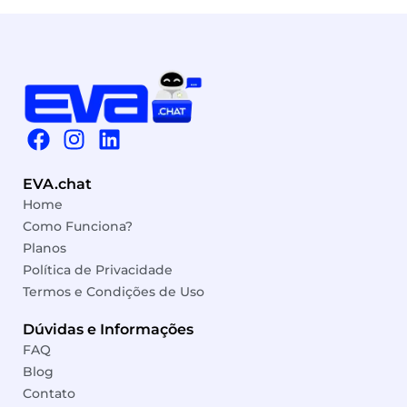
F
I
L
a
n
i
c
s
n
EVA.chat
e
t
k
Home
b
a
e
Como Funciona?
o
g
d
Planos
o
r
i
Política de Privacidade
k
a
n
Termos e Condições de Uso
m
Dúvidas e Informações
FAQ
Blog
Contato